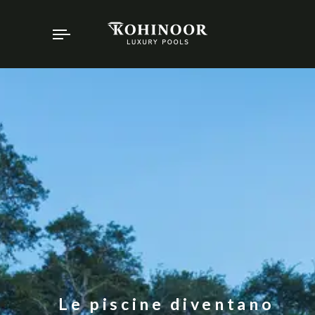
Toggle
navigation
Le piscine diventano