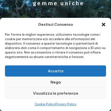
gemme uniche
Gestisci Consenso
Per fornire le migliori esperienze, utilizziamo tecnologie come i
cookie per memorizzare e/o accedere alle informazioni del
dispositivo. Il consenso a queste tecnologie ci permetterà di
elaborare dati come il comportamento di navigazione o ID unici su
questo sito. Non acconsentire o ritirare il consenso può influire
negativamente su alcune caratteristiche e funzioni.
Accetta
Nega
Brochure
Preventivo
Sopralluogo
Offerte
My KLP
Visualizza le preferenze
Cookie Policy
Privacy Policy
Seguici sui Social Media